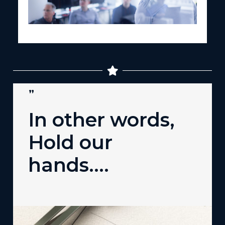
"
In other words,
Hold our
hands….