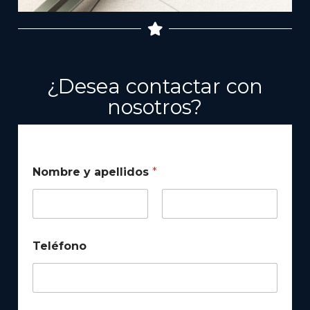
Example Subtitle
Example Title
¿Desea contactar con
nosotros?
Nombre y apellidos
*
Teléfono